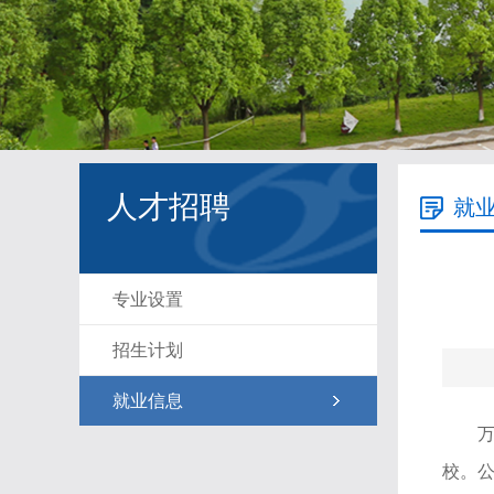
人才招聘
就
专业设置
招生计划
就业信息
校。公