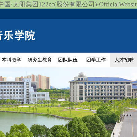
中国·太阳集团122cc(股份有限公司)-OfficialWebsit
本科教学
研究生教育
团队队伍
团学工作
人才招聘