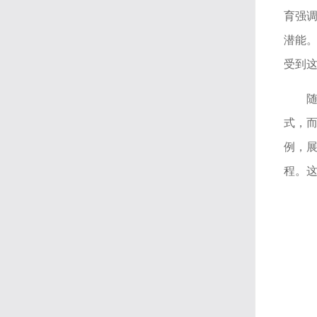
育强
潜能
受到
式，
例，
程。